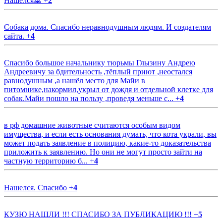
Нашелся🙏
+
2
Собака дома. Спасибо неравнодушным людям. И создателям
сайта.
+
4
Спасибо большое начальнику тюрьмы Глызину Андрею
Андреевичу за бдительность ,тёплый приют ,неостался
равнодушным ,а нашёл место для Майи в
питомнике,накормил,укрыл от дождя и отдельной клетке для
собак.Майи пошло на пользу ,проведя меньше с...
+
4
в рф домашние животные считаются особым видом
имущества, и если есть основания думать, что кота украли, вы
может подать заявление в полицию, какие-то доказательства
приложить к заявлению. Но они не могут просто зайти на
частную территорию б...
+
4
Нашелся. Спасибо
+
4
КУЗЮ НАШЛИ !!! СПАСИБО ЗА ПУБЛИКАЦИЮ !!!
+
5