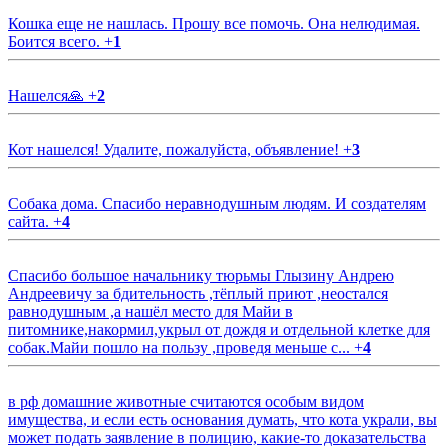
Кошка еще не нашлась. Прошу все помочь. Она нелюдимая.
Боится всего.
+
1
Нашелся🙏
+
2
Кот нашелся! Удалите, пожалуйста, объявление!
+
3
Собака дома. Спасибо неравнодушным людям. И создателям
сайта.
+
4
Спасибо большое начальнику тюрьмы Глызину Андрею
Андреевичу за бдительность ,тёплый приют ,неостался
равнодушным ,а нашёл место для Майи в
питомнике,накормил,укрыл от дождя и отдельной клетке для
собак.Майи пошло на пользу ,проведя меньше с...
+
4
в рф домашние животные считаются особым видом
имущества, и если есть основания думать, что кота украли, вы
может подать заявление в полицию, какие-то доказательства