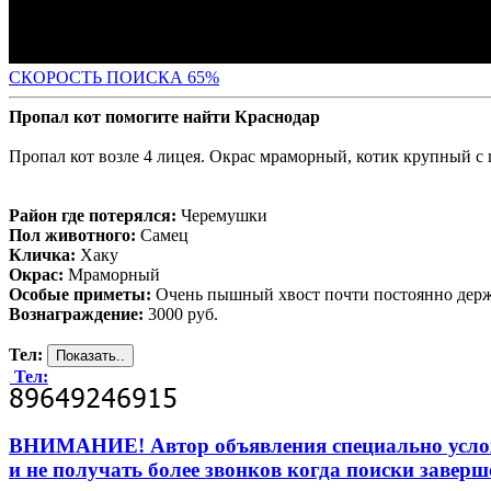
СКОРОСТЬ ПОИС
КА 65%
Пропал кот помогите найти Краснодар
Пропал кот возле 4 лицея. Окрас мраморный, котик крупный с
Район где потерялся:
Черемушки
Пол животного:
Самец
Кличка:
Хаку
Окрас:
Мраморный
Особые приметы:
Очень пышный хвост почти постоянно держит
Вознаграждение:
3000 руб.
Тел:
Тел:
ВНИМАНИЕ! Автор объявления специально усложни
и не получать более звонков когда поиски заверш