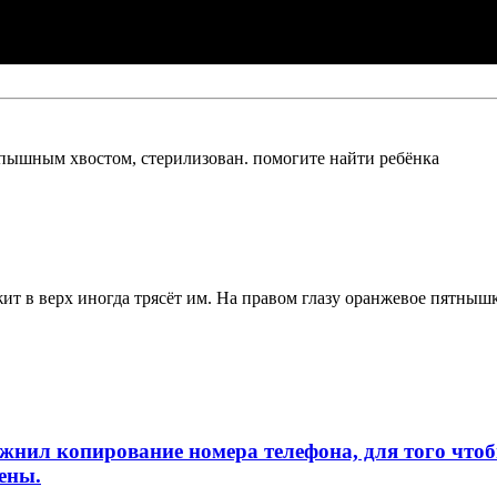
 пышным хвостом, стерилизован. помогите найти ребёнка
 в верх иногда трясёт им. На правом глазу оранжевое пятнышк
л копирование номера телефона, для того чтобы 
ены.