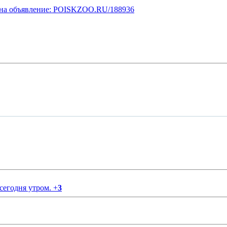
у на объявление: POISKZOO.RU/188936
 сегодня утром.
+
3