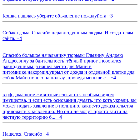
Кошка нашлась уберите объявление пожалуйста
+
3
Собака дома. Спасибо неравнодушным людям. И создателям
сайта.
+
4
Спасибо большое начальнику тюрьмы Глызину Андрею
Андреевичу за бдительность ,тёплый приют ,неостался
равнодушным ,а нашёл место для Майи в
питомнике,накормил,укрыл от дождя и отдельной клетке для
собак.Майи пошло на пользу ,проведя меньше с...
+
4
в рф домашние животные считаются особым видом
имущества, и если есть основания думать, что кота украли, вы
может подать заявление в полицию, какие-то доказательства
приложить к заявлению. Но они не могут просто зайти на
частную территорию б...
+
4
Нашелся. Спасибо
+
4