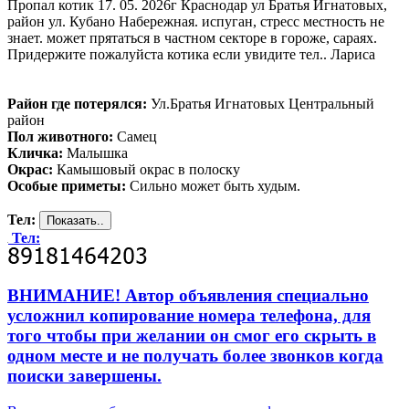
Пропал котик 17. 05. 2026г Краснодар ул Братья Игнатовых,
район ул. Кубано Набережная. испуган, стресс местность не
знает. может прятаться в частном секторе в гороже, сараях.
Придержите пожалуйста котика если увидите тел.. Лариса
Район где потерялся:
Ул.Братья Игнатовых Центральный
район
Пол животного:
Самец
Кличка:
Малышка
Окрас:
Камышовый окрас в полоску
Особые приметы:
Сильно может быть худым.
Тел:
Тел:
ВНИМАНИЕ! Автор объявления специально
усложнил копирование номера телефона, для
того чтобы при желании он смог его скрыть в
одном месте и не получать более звонков когда
поиски завершены.