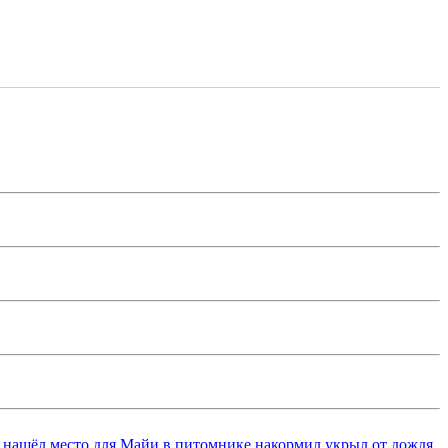
 нашёл место для Майи в питомнике,накормил,укрыл от дождя