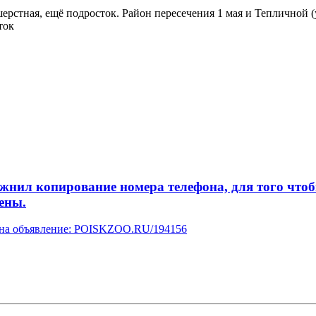
ерстная, ещё подросток. Район пересечения 1 мая и Тепличной (
ток
л копирование номера телефона, для того чтобы 
ены.
у на объявление: POISKZOO.RU/194156