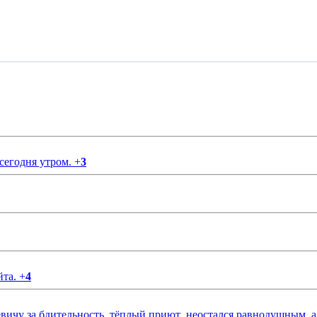
 сегодня утром.
+
3
йта.
+
4
чу за бдительность ,тёплый приют ,неостался равнодушным ,а