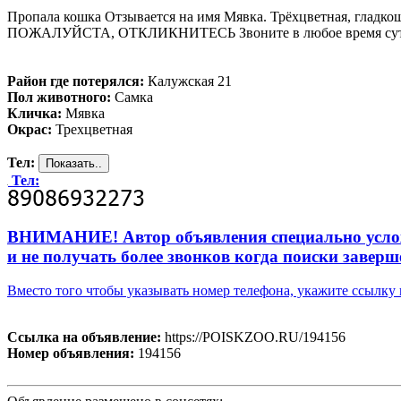
Пропала кошка Отзывается на имя Мявка. Трёхцветная, гладкош
ПOЖAЛУЙCТА, ОТКЛИКНИТЕСЬ Звоните в любое время су
Район где потерялся:
Калужская 21
Пол животного:
Самка
Кличка:
Мявка
Окрас:
Трехцветная
Тел:
Тел:
ВНИМАНИЕ! Автор объявления специально усложни
и не получать более звонков когда поиски заверш
Вместо того чтобы указывать номер телефона, укажите ссылк
Ссылка на объявление:
https://POISKZOO.RU/194156
Номер объявления:
194156