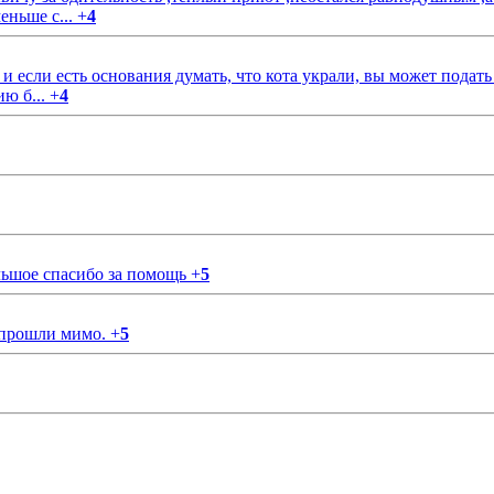
еньше с...
+
4
если есть основания думать, что кота украли, вы может подать
ию б...
+
4
ольшое спасибо за помощь
+
5
 прошли мимо.
+
5