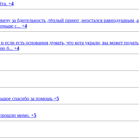
йта.
+
4
чу за бдительность ,тёплый приют ,неостался равнодушным ,а
еньше с...
+
4
если есть основания думать, что кота украли, вы может подать
ию б...
+
4
ольшое спасибо за помощь
+
5
 прошли мимо.
+
5