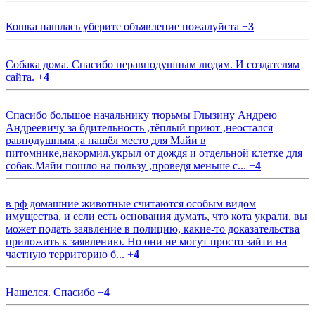
Кошка нашлась уберите объявление пожалуйста
+
3
Собака дома. Спасибо неравнодушным людям. И создателям
сайта.
+
4
Спасибо большое начальнику тюрьмы Глызину Андрею
Андреевичу за бдительность ,тёплый приют ,неостался
равнодушным ,а нашёл место для Майи в
питомнике,накормил,укрыл от дождя и отдельной клетке для
собак.Майи пошло на пользу ,проведя меньше с...
+
4
в рф домашние животные считаются особым видом
имущества, и если есть основания думать, что кота украли, вы
может подать заявление в полицию, какие-то доказательства
приложить к заявлению. Но они не могут просто зайти на
частную территорию б...
+
4
Нашелся. Спасибо
+
4