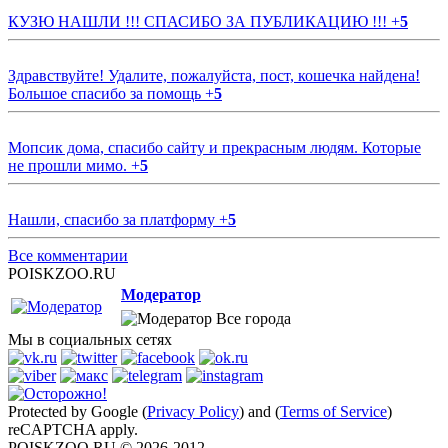
КУЗЮ НАШЛИ !!! СПАСИБО ЗА ПУБЛИКАЦИЮ !!!
+
5
Здравствуйте! Удалите, пожалуйста, пост, кошечка найдена!
Большое спасибо за помощь
+
5
Мопсик дома, спасибо сайту и прекрасным людям. Которые
не прошли мимо.
+
5
Нашли, спасибо за платформу
+
5
Все комментарии
POISKZOO.RU
Модератор
Все города
Мы в социальных сетях
Protected by Google (
Privacy Policy
) and (
Terms of Service
)
reCAPTCHA apply.
POISKZOO.RU © 2026-2012