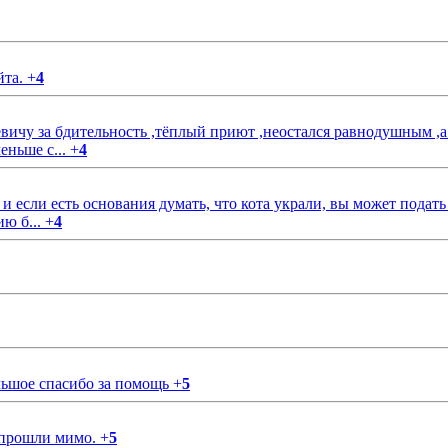
йта.
+
4
чу за бдительность ,тёплый приют ,неостался равнодушным ,а
еньше с...
+
4
если есть основания думать, что кота украли, вы может подать
ию б...
+
4
ольшое спасибо за помощь
+
5
 прошли мимо.
+
5