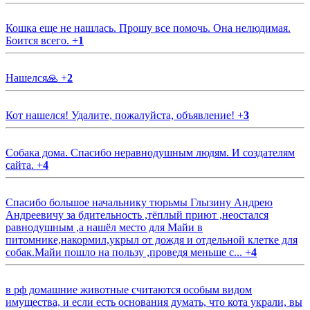
Кошка еще не нашлась. Прошу все помочь. Она нелюдимая.
Боится всего.
+
1
Нашелся🙏
+
2
Кот нашелся! Удалите, пожалуйста, объявление!
+
3
Собака дома. Спасибо неравнодушным людям. И создателям
сайта.
+
4
Спасибо большое начальнику тюрьмы Глызину Андрею
Андреевичу за бдительность ,тёплый приют ,неостался
равнодушным ,а нашёл место для Майи в
питомнике,накормил,укрыл от дождя и отдельной клетке для
собак.Майи пошло на пользу ,проведя меньше с...
+
4
в рф домашние животные считаются особым видом
имущества, и если есть основания думать, что кота украли, вы