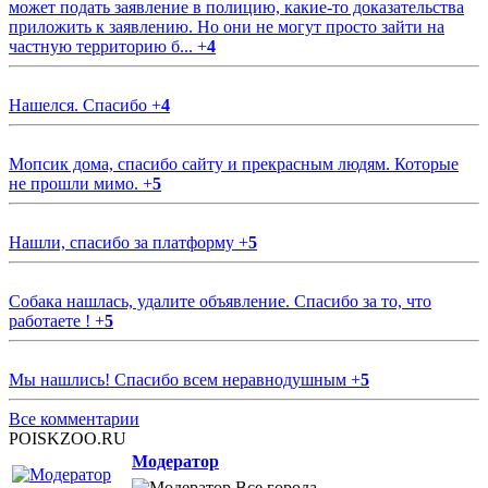
может подать заявление в полицию, какие-то доказательства
приложить к заявлению. Но они не могут просто зайти на
частную территорию б...
+
4
Нашелся. Спасибо
+
4
Мопсик дома, спасибо сайту и прекрасным людям. Которые
не прошли мимо.
+
5
Нашли, спасибо за платформу
+
5
Собака нашлась, удалите объявление. Спасибо за то, что
работаете !
+
5
Мы нашлись! Спасибо всем неравнодушным
+
5
Все комментарии
POISKZOO.RU
Модератор
Все города