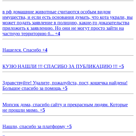
в рф домашние животные считаются особым видом
имущества, и если есть основания думать, что кота украли, вы
может подать заявление в полицию, какие-то доказательства
приложить к заявлению. Но они не могут просто зайти на
частную территорию б...
+
4
Нашелся. Спасибо
+
4
КУЗЮ НАШЛИ !!! СПАСИБО ЗА ПУБЛИКАЦИЮ !!!
+
5
Здравствуйте! Удалите, пожалуйста, пост, кошечка найдена!
Большое спасибо за помощь
+
5
Мопсик дома, спасибо сайту и прекрасным людям. Которые
не прошли мимо.
+
5
Нашли, спасибо за платформу
+
5