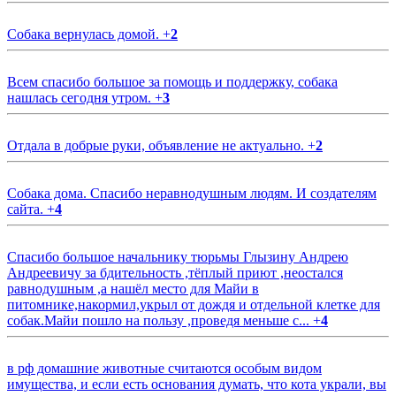
Собака вернулась домой.
+
2
Всем спасибо большое за помощь и поддержку, собака
нашлась сегодня утром.
+
3
Отдала в добрые руки, объявление не актуально.
+
2
Собака дома. Спасибо неравнодушным людям. И создателям
сайта.
+
4
Спасибо большое начальнику тюрьмы Глызину Андрею
Андреевичу за бдительность ,тёплый приют ,неостался
равнодушным ,а нашёл место для Майи в
питомнике,накормил,укрыл от дождя и отдельной клетке для
собак.Майи пошло на пользу ,проведя меньше с...
+
4
в рф домашние животные считаются особым видом
имущества, и если есть основания думать, что кота украли, вы