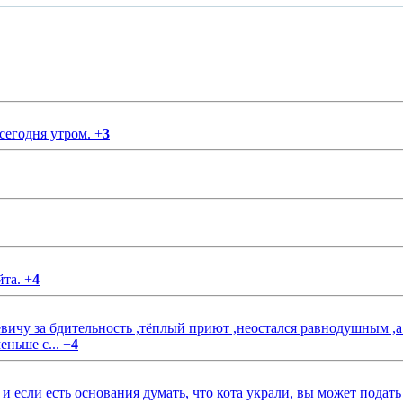
 сегодня утром.
+
3
йта.
+
4
чу за бдительность ,тёплый приют ,неостался равнодушным ,а
еньше с...
+
4
если есть основания думать, что кота украли, вы может подать