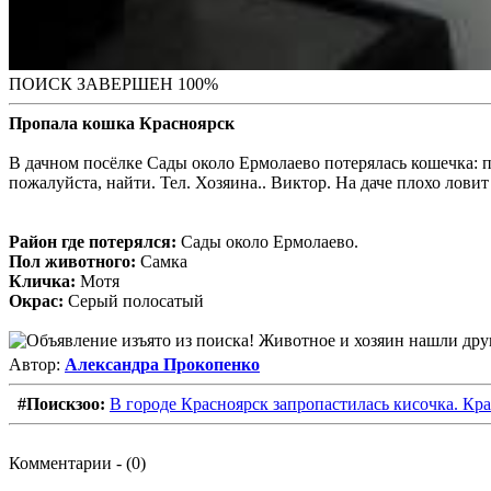
ПОИСК ЗАВЕРШЕН 100%
Пропала кошка Красноярск
В дачном посёлке Сады около Ермолаево потерялась кошечка: п
пожалуйста, найти. Тел. Хозяина.. Виктор. На даче плохо ловит
Район где потерялся:
Сады около Ермолаево.
Пол животного:
Самка
Кличка:
Мотя
Окрас:
Серый полосатый
Автор:
Александра Прокопенко
#Поискзоо:
В городе Красноярск запропастилась кисочка. Кр
Комментарии - (0)