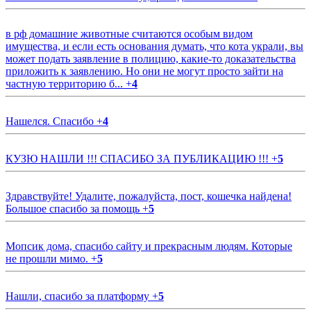
в рф домашние животные считаются особым видом
имущества, и если есть основания думать, что кота украли, вы
может подать заявление в полицию, какие-то доказательства
приложить к заявлению. Но они не могут просто зайти на
частную территорию б...
+
4
Нашелся. Спасибо
+
4
КУЗЮ НАШЛИ !!! СПАСИБО ЗА ПУБЛИКАЦИЮ !!!
+
5
Здравствуйте! Удалите, пожалуйста, пост, кошечка найдена!
Большое спасибо за помощь
+
5
Мопсик дома, спасибо сайту и прекрасным людям. Которые
не прошли мимо.
+
5
Нашли, спасибо за платформу
+
5