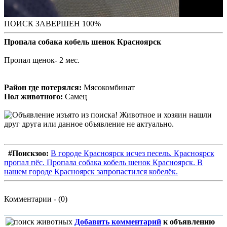
ПОИСК ЗАВЕРШЕН 100%
Пропала собака кобель шенок Красноярск
Пропал щенок- 2 мес.
Район где потерялся:
Мясокомбинат
Пол животного:
Самец
#Поискзоо:
В городе Красноярск исчез песель. Красноярск
пропал пёс. Пропала собака кобель шенок Красноярск. В
нашем городе Красноярск запропастился кобелёк.
Комментарии - (0)
Добавить комментарий
к объявлению