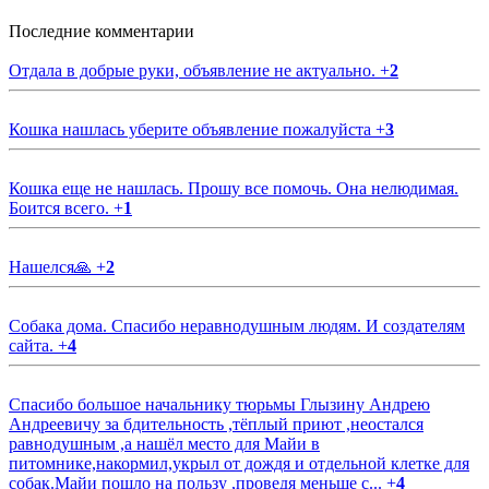
Последние комментарии
Отдала в добрые руки, объявление не актуально.
+
2
Кошка нашлась уберите объявление пожалуйста
+
3
Кошка еще не нашлась. Прошу все помочь. Она нелюдимая.
Боится всего.
+
1
Нашелся🙏
+
2
Собака дома. Спасибо неравнодушным людям. И создателям
сайта.
+
4
Спасибо большое начальнику тюрьмы Глызину Андрею
Андреевичу за бдительность ,тёплый приют ,неостался
равнодушным ,а нашёл место для Майи в
питомнике,накормил,укрыл от дождя и отдельной клетке для
собак.Майи пошло на пользу ,проведя меньше с...
+
4