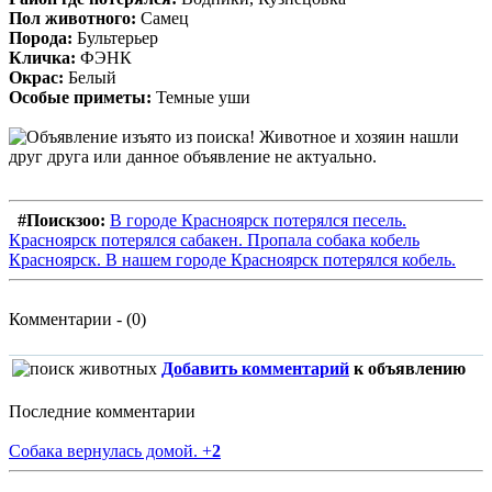
Пол животного:
Самец
Порода:
Бультерьер
Кличка:
ФЭНК
Окрас:
Белый
Особые приметы:
Темные уши
#Поискзоо:
В городе Красноярск потерялся песель.
Красноярск потерялся сабакен. Пропала собака кобель
Красноярск. В нашем городе Красноярск потерялся кобель.
Комментарии - (0)
Добавить комментарий
к объявлению
Последние комментарии
Собака вернулась домой.
+
2