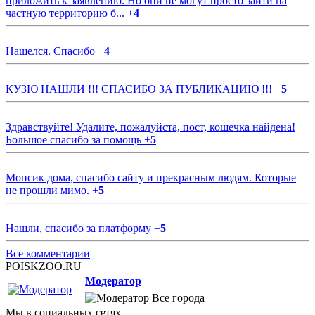
приложить к заявлению. Но они не могут просто зайти на
частную территорию б...
+
4
Нашелся. Спасибо
+
4
КУЗЮ НАШЛИ !!! СПАСИБО ЗА ПУБЛИКАЦИЮ !!!
+
5
Здравствуйте! Удалите, пожалуйста, пост, кошечка найдена!
Большое спасибо за помощь
+
5
Мопсик дома, спасибо сайту и прекрасным людям. Которые
не прошли мимо.
+
5
Нашли, спасибо за платформу
+
5
Все комментарии
POISKZOO.RU
Модератор
Все города
Мы в социальных сетях