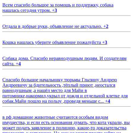
Всем спасибо большое за помощь и поддержку, собака
нашлась сегодня утром.
+
3
Отдала в добрые руки, объявление не актуально.
+
2
Кошка нашлась уберите объявление пожалуйста
+
3
Собака дома. Спасибо неравнодушным людям. И создателям
сайта.
+
4
Спасибо большое начальнику тюрьмы Глызину Андрею
Андреевичу за бдительность ,тёплый приют ,неостался
равнодушным ,а нашёл место для Майи в
питомнике,накормил,укрыл от дождя и отдельной клетке для
собак.Майи пошло на пользу ,проведя меньше с...
+
4
в рф домашние животные считаются особым видом
имущества, и если есть основания думать, что кота украли, вы
может подать заявление в полицию, какие-то доказательства