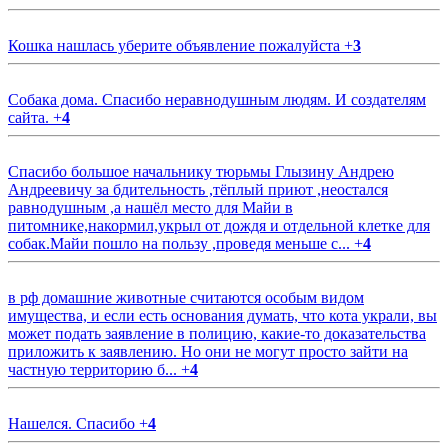
Кошка нашлась уберите объявление пожалуйста
+
3
Собака дома. Спасибо неравнодушным людям. И создателям
сайта.
+
4
Спасибо большое начальнику тюрьмы Глызину Андрею
Андреевичу за бдительность ,тёплый приют ,неостался
равнодушным ,а нашёл место для Майи в
питомнике,накормил,укрыл от дождя и отдельной клетке для
собак.Майи пошло на пользу ,проведя меньше с...
+
4
в рф домашние животные считаются особым видом
имущества, и если есть основания думать, что кота украли, вы
может подать заявление в полицию, какие-то доказательства
приложить к заявлению. Но они не могут просто зайти на
частную территорию б...
+
4
Нашелся. Спасибо
+
4