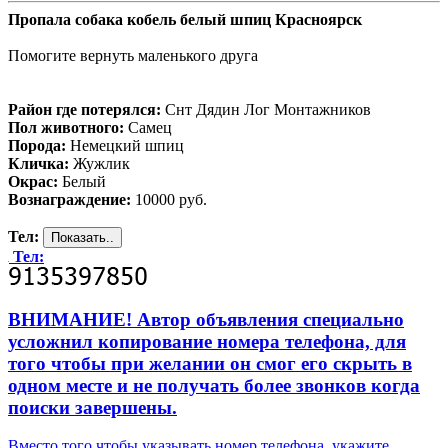
Пропала собака кобель белый шпиц Красноярск
Помогите вернуть маленького друга
Район где потерялся:
Снт Дядин Лог Монтажников
Пол животного:
Самец
Порода:
Немецкий шпиц
Кличка:
Жужлик
Окрас:
Белый
Вознаграждение:
10000 руб.
Тел:
Тел:
ВНИМАНИЕ! Автор объявления специально
усложнил копирование номера телефона, для
того чтобы при желании он смог его скрыть в
одном месте и не получать более звонков когда
поиски завершены.
Вместо того чтобы указывать номер телефона, укажите