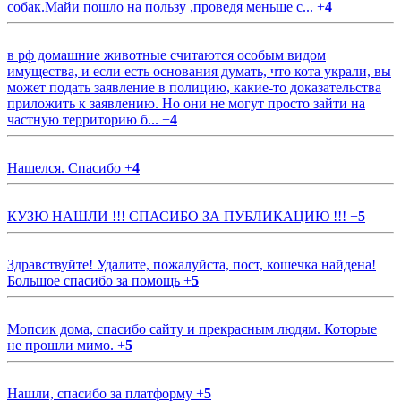
собак.Майи пошло на пользу ,проведя меньше с...
+
4
в рф домашние животные считаются особым видом
имущества, и если есть основания думать, что кота украли, вы
может подать заявление в полицию, какие-то доказательства
приложить к заявлению. Но они не могут просто зайти на
частную территорию б...
+
4
Нашелся. Спасибо
+
4
КУЗЮ НАШЛИ !!! СПАСИБО ЗА ПУБЛИКАЦИЮ !!!
+
5
Здравствуйте! Удалите, пожалуйста, пост, кошечка найдена!
Большое спасибо за помощь
+
5
Мопсик дома, спасибо сайту и прекрасным людям. Которые
не прошли мимо.
+
5
Нашли, спасибо за платформу
+
5