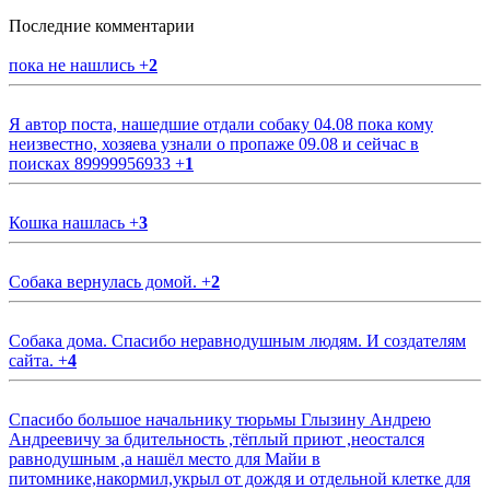
Последние комментарии
пока не нашлись
+
2
Я автор поста, нашедшие отдали собаку 04.08 пока кому
неизвестно, хозяева узнали о пропаже 09.08 и сейчас в
поисках 89999956933
+
1
Кошка нашлась
+
3
Собака вернулась домой.
+
2
Собака дома. Спасибо неравнодушным людям. И создателям
сайта.
+
4
Спасибо большое начальнику тюрьмы Глызину Андрею
Андреевичу за бдительность ,тёплый приют ,неостался
равнодушным ,а нашёл место для Майи в
питомнике,накормил,укрыл от дождя и отдельной клетке для