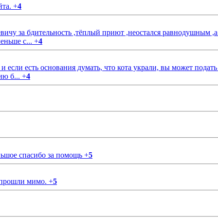
йта.
+
4
чу за бдительность ,тёплый приют ,неостался равнодушным ,а
еньше с...
+
4
если есть основания думать, что кота украли, вы может подать
ию б...
+
4
ольшое спасибо за помощь
+
5
 прошли мимо.
+
5