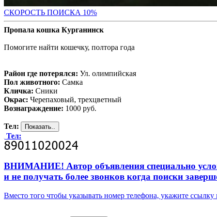
С
КОРОСТЬ ПОИСКА 10%
Пропала кошка Курганинск
Помогите найти кошечку, полтора года
Район где потерялся:
Ул. олимпийская
Пол животного:
Самка
Кличка:
Сники
Окрас:
Черепаховый, трехцветный
Вознаграждение:
1000 руб.
Тел:
Тел:
ВНИМАНИЕ! Автор объявления специально усложни
и не получать более звонков когда поиски заверш
Вместо того чтобы указывать номер телефона, укажите ссылк