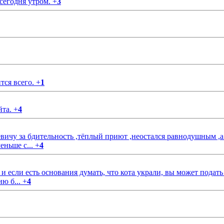
 сегодня утром.
+
3
тся всего.
+
1
йта.
+
4
чу за бдительность ,тёплый приют ,неостался равнодушным ,а
еньше с...
+
4
если есть основания думать, что кота украли, вы может подать
ию б...
+
4