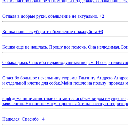
Всем спасибо большое за помощь и поддержку, собака нашлась
Отдала в добрые руки, объявление не актуально.
+
2
Кошка нашлась уберите объявление пожалуйста
+
3
Кошка еще не нашлась. Прошу все помочь. Она нелюдимая. Бои
Собака дома. Спасибо неравнодушным людям. И создателям са
Спасибо большое начальнику тюрьмы Глызину Андрею Андрееви
и отдельной клетке для собак.Майи пошло на пользу ,проведя м
в рф домашние животные считаются особым видом имущества, и 
заявлению. Но они не могут просто зайти на частную территор
Нашелся. Спасибо
+
4