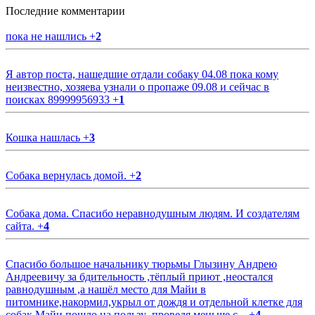
Последние комментарии
пока не нашлись
+
2
Я автор поста, нашедшие отдали собаку 04.08 пока кому
неизвестно, хозяева узнали о пропаже 09.08 и сейчас в
поисках 89999956933
+
1
Кошка нашлась
+
3
Собака вернулась домой.
+
2
Собака дома. Спасибо неравнодушным людям. И создателям
сайта.
+
4
Спасибо большое начальнику тюрьмы Глызину Андрею
Андреевичу за бдительность ,тёплый приют ,неостался
равнодушным ,а нашёл место для Майи в
питомнике,накормил,укрыл от дождя и отдельной клетке для
собак.Майи пошло на пользу ,проведя меньше с...
+
4