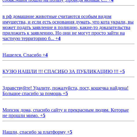
в рф домашние животные считаются особым видом
имущества, и если есть основания думать, что кота украли, вы
может подать заявление в полицию, какие-то доказательства
приложить к заявлению. Но они не могут просто зайти на
частную территорию б...
+
4
Нашелся. Спасибо
+
4
КУЗЮ НАШЛИ !!! СПАСИБО ЗА ПУБЛИКАЦИЮ !!!
+
5
Здравствуйте! Удалите, пожалуйста, пост, кошечка найдена!
Большое спасибо за помощь
+
5
Мопсик дома, спасибо сайту и прекрасным людям. Которые
не прошли мимо.
+
5
Нашли, спасибо за платформу
+
5