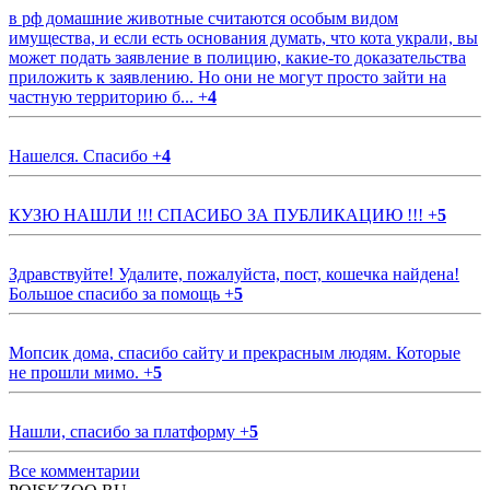
в рф домашние животные считаются особым видом
имущества, и если есть основания думать, что кота украли, вы
может подать заявление в полицию, какие-то доказательства
приложить к заявлению. Но они не могут просто зайти на
частную территорию б...
+
4
Нашелся. Спасибо
+
4
КУЗЮ НАШЛИ !!! СПАСИБО ЗА ПУБЛИКАЦИЮ !!!
+
5
Здравствуйте! Удалите, пожалуйста, пост, кошечка найдена!
Большое спасибо за помощь
+
5
Мопсик дома, спасибо сайту и прекрасным людям. Которые
не прошли мимо.
+
5
Нашли, спасибо за платформу
+
5
Все комментарии