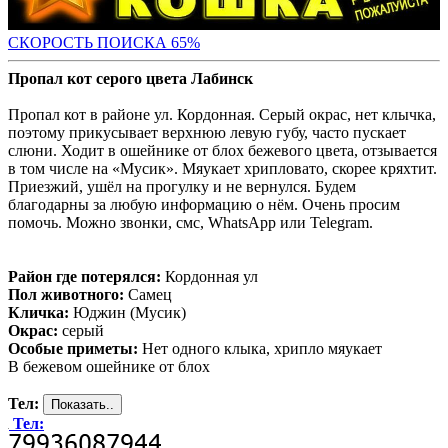
СКОРОСТЬ ПОИС
КА 65%
Пропал кот серого цвета Лабинск
Пропал кот в районе ул. Кордонная. Серый окрас, нет клычка,
поэтому прикусывает верхнюю левую губу, часто пускает
слюни. Ходит в ошейнике от блох бежевого цвета, отзывается
в том числе на «Мусик». Мяукает хрипловато, скорее кряхтит.
Приезжий, ушёл на прогулку и не вернулся. Будем
благодарны за любую информацию о нём. Очень просим
помочь. Можно звонки, смс, WhatsApp или Telegram.
Район где потерялся:
Кордонная ул
Пол животного:
Самец
Кличка:
Юджин (Мусик)
Окрас:
серый
Особые приметы:
Нет одного клыка, хрипло мяукает
В бежевом ошейнике от блох
Тел:
Тел: