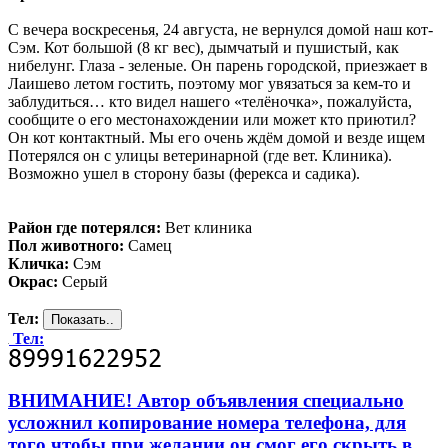
С вечера воскресенья, 24 августа, не вернулся домой наш кот-
Сэм. Кот большой (8 кг вес), дымчатый и пушистый, как
нибелунг. Глаза - зеленые. Он парень городской, приезжает в
Лаишево летом гостить, поэтому мог увязаться за кем-то и
заблудиться… кто видел нашего «телёночка», пожалуйста,
сообщите о его местонахождении или может кто приютил?
Он кот контактный. Мы его очень ждём домой и везде ищем
Потерялся он с улицы ветеринарной (где вет. Клиника).
Возможно ушел в сторону базы (ферекса и садика).
Район где потерялся:
Вет клиника
Пол животного:
Самец
Кличка:
Сэм
Окрас:
Серый
Тел:
Тел:
ВНИМАНИЕ! Автор объявления специально
усложнил копирование номера телефона, для
того чтобы при желании он смог его скрыть в