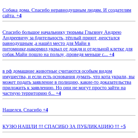
Собака дома. Спасибо неравнодушным людям. И создателям
сайта.
+
4
Спасибо большое начальнику тюрьмы Глызину Андрею
Андреевичу за бдительность ,тёплый приют ,неостался
равнодушным ,а нашёл место для Майи в
питомнике,накормил,укрыл от дождя и отдельной клетке для
собак.Майи пошло на пользу ,проведя меньше с...
+
4
в рф домашние животные считаются особым видом
имущества, и если есть основания думать, что кота украли, вы
может подать заявление в полицию, какие-то доказательства
приложить к заявлению. Но они не могут просто зайти на
частную территорию б...
+
4
Нашелся. Спасибо
+
4
КУЗЮ НАШЛИ !!! СПАСИБО ЗА ПУБЛИКАЦИЮ !!!
+
5