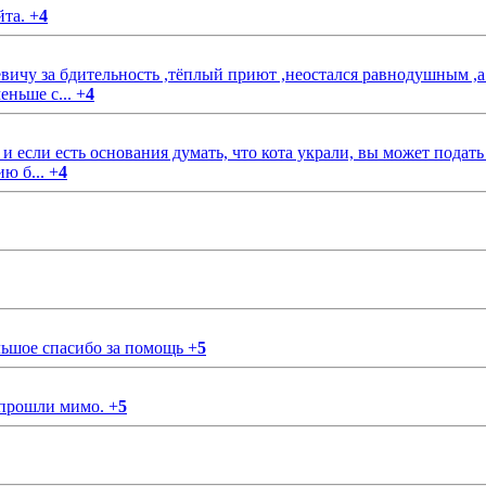
йта.
+
4
чу за бдительность ,тёплый приют ,неостался равнодушным ,а
еньше с...
+
4
если есть основания думать, что кота украли, вы может подать
ию б...
+
4
ольшое спасибо за помощь
+
5
 прошли мимо.
+
5