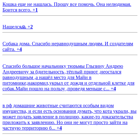
Кошка еще не нашлась. Прошу все помочь. Она нелюдимая.
Боится всего.
+
1
Нашелся🙏
+
2
Собака дома. Спасибо неравнодушным людям. И создателям
сайта.
+
4
Спасибо большое начальнику тюрьмы Глызину Андрею
Андреевичу за бдительность ,тёплый приют ,неостался
равнодушным ,а нашёл место для Майи в
питомнике,накормил,укрыл от дождя и отдельной клетке для
собак.Майи пошло на пользу ,проведя меньше с...
+
4
в рф домашние животные считаются особым видом
имущества, и если есть основания думать, что кота украли, вы
может подать заявление в полицию, какие-то доказательства
приложить к заявлению. Но они не могут просто зайти на
частную территорию б...
+
4