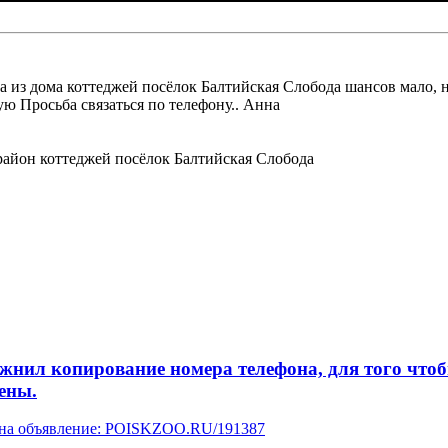
из дома коттеджей посёлок Балтийская Слобода шансов мало, но 
ю Просьба связаться по телефону.. Анна
айон коттеджей посёлок Балтийская Слобода
л копирование номера телефона, для того чтобы 
ены.
у на объявление: POISKZOO.RU/191387