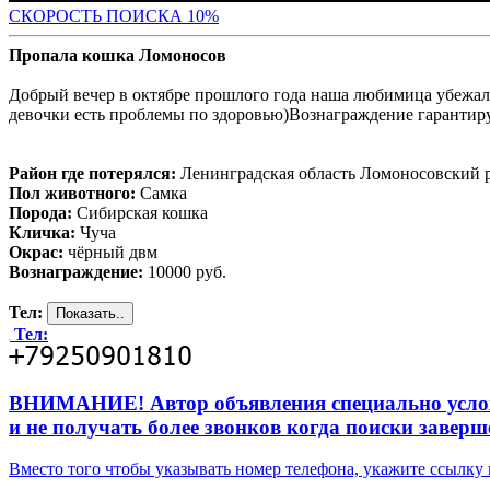
С
КОРОСТЬ ПОИСКА 10%
Пропала кошка Ломоносов
Добрый вечер в октябре прошлого года наша любимица убежала 
девочки есть проблемы по здоровью)Вознаграждение гарантиру
Район где потерялся:
Ленинградская область Ломоносовский р
Пол животного:
Самка
Порода:
Сибирская кошка
Кличка:
Чуча
Окрас:
чёрный двм
Вознаграждение:
10000 руб.
Тел:
Тел:
ВНИМАНИЕ! Автор объявления специально усложни
и не получать более звонков когда поиски заверш
Вместо того чтобы указывать номер телефона, укажите ссылк