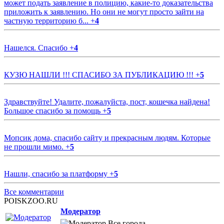
может подать заявление в полицию, какие-то доказательства
приложить к заявлению. Но они не могут просто зайти на
частную территорию б...
+
4
Нашелся. Спасибо
+
4
КУЗЮ НАШЛИ !!! СПАСИБО ЗА ПУБЛИКАЦИЮ !!!
+
5
Здравствуйте! Удалите, пожалуйста, пост, кошечка найдена!
Большое спасибо за помощь
+
5
Мопсик дома, спасибо сайту и прекрасным людям. Которые
не прошли мимо.
+
5
Нашли, спасибо за платформу
+
5
Все комментарии
POISKZOO.RU
Модератор
Все города