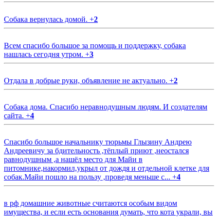
Собака вернулась домой.
+
2
Всем спасибо большое за помощь и поддержку, собака
нашлась сегодня утром.
+
3
Отдала в добрые руки, объявление не актуально.
+
2
Собака дома. Спасибо неравнодушным людям. И создателям
сайта.
+
4
Спасибо большое начальнику тюрьмы Глызину Андрею
Андреевичу за бдительность ,тёплый приют ,неостался
равнодушным ,а нашёл место для Майи в
питомнике,накормил,укрыл от дождя и отдельной клетке для
собак.Майи пошло на пользу ,проведя меньше с...
+
4
в рф домашние животные считаются особым видом
имущества, и если есть основания думать, что кота украли, вы