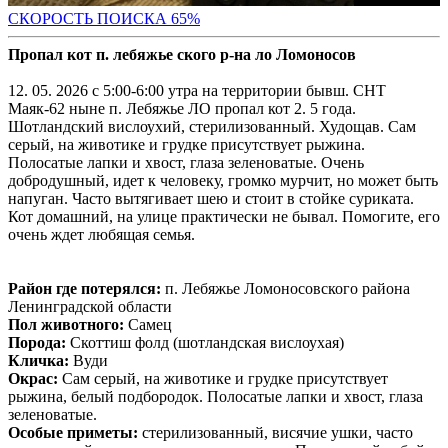
СКОРОСТЬ ПОИС
КА 65%
Пропал кот п. лебяжье ского р-на ло Ломоносов
12. 05. 2026 с 5:00-6:00 утра на территории бывш. СНТ
Маяк-62 ныне п. Лебяжье ЛО пропал кот 2. 5 года.
Шотландский вислоухий, стерилизованный. Худощав. Сам
серый, на животике и грудке присутствует рыжина.
Полосатые лапки и хвост, глаза зеленоватые. Очень
добродушный, идет к человеку, громко мурчит, но может быть
напуган. Часто вытягивает шею и стоит в стойке суриката.
Кот домашний, на улице практически не бывал. Помогите, его
очень ждет любящая семья.
Район где потерялся:
п. Лебяжье Ломоносовского района
Ленинградской области
Пол животного:
Самец
Порода:
Скоттиш фолд (шотландская вислоухая)
Кличка:
Вуди
Окрас:
Сам серый, на животике и грудке присутствует
рыжина, белый подбородок. Полосатые лапки и хвост, глаза
зеленоватые.
Особые приметы:
стерилизованный, висячие ушки, часто