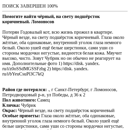
ПОИСК ЗАВЕРШЕН 100%
Помогите найти чёрный, на свету подшёрсток
коричневый. Ломоносов
Потерян Годовалый кот, всю жизнь прожил в квартире.
Чёрный везде, на свету подшёрсток коричневый. Глаза около
жёлтые, оба одинаковые, внутренний уголок глаза немного
белый. Около ушей ещё белые шерстинки, сами уши со
стороны мордочки негустые, виднеется белая кожа. Мяучит
высоко, чисто. Зовут Чубрик но он обычно не реагирует на
имя. Дополнительные фото 1) https://disk. yandex.
ru/i/z0oSSdMGSSFzbg 2) https://disk. yandex.
ru/i/bYeuCsuPl3C7kQ
Район где потерялся:
., г Санкт-Петербург, г Ломоносов,
Петродворцовый р-н, ул Победы, д 36 к 2
Пол животного:
Самец
Кличка:
Чубрик
Окрас:
Чёрный везде, на свету подшёрсток коричневый
Особые приметы:
Глаза около жёлтые, оба одинаковые,
внутренний уголок глаза немного белый. Около ушей ещё
белые шерстинки, сами уши со стороны мордочки негустые,