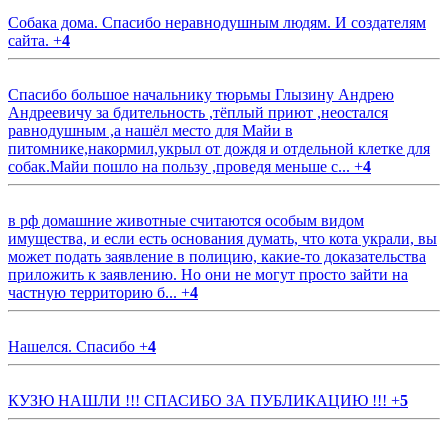
Собака дома. Спасибо неравнодушным людям. И создателям
сайта.
+
4
Спасибо большое начальнику тюрьмы Глызину Андрею
Андреевичу за бдительность ,тёплый приют ,неостался
равнодушным ,а нашёл место для Майи в
питомнике,накормил,укрыл от дождя и отдельной клетке для
собак.Майи пошло на пользу ,проведя меньше с...
+
4
в рф домашние животные считаются особым видом
имущества, и если есть основания думать, что кота украли, вы
может подать заявление в полицию, какие-то доказательства
приложить к заявлению. Но они не могут просто зайти на
частную территорию б...
+
4
Нашелся. Спасибо
+
4
КУЗЮ НАШЛИ !!! СПАСИБО ЗА ПУБЛИКАЦИЮ !!!
+
5