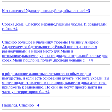
Кот нашелся! Удалите, пожалуйста, объявление!
+
3
Собака дома. Спасибо неравнодушным людям. И создателям
сайта.
+
4
Спасибо большое начальнику тюрьмы Глызину Андрею
Андреевичу за бдительность ,тёплый приют ,неостался
равнодушным ,а нашёл место для Майи в
питомнике,накормил,укрыл от дождя и отдельной клетке для
собак.Майи пошло на пользу ,проведя меньше с...
+
4
в рф домашние животные считаются особым видом
имущества, и если есть основания думать, что кота украли, вы
может подать заявление в полицию, какие-то доказательства
приложить к заявлению. Но они не могут просто зайти на
частную территорию б...
+
4
Нашелся. Спасибо
+
4