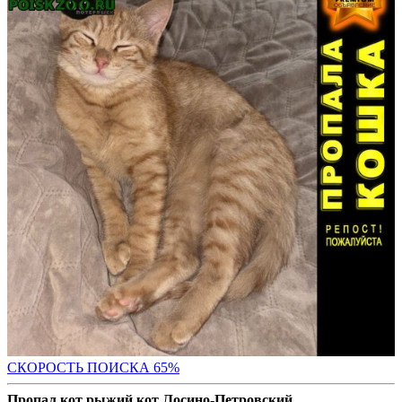
СКОРОСТЬ ПОИС
КА 65%
Пропал кот рыжий кот Лосино-Петровский