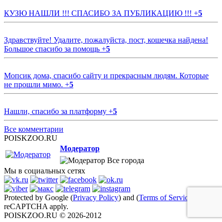
КУЗЮ НАШЛИ !!! СПАСИБО ЗА ПУБЛИКАЦИЮ !!!
+
5
Здравствуйте! Удалите, пожалуйста, пост, кошечка найдена!
Большое спасибо за помощь
+
5
Мопсик дома, спасибо сайту и прекрасным людям. Которые
не прошли мимо.
+
5
Нашли, спасибо за платформу
+
5
Все комментарии
POISKZOO.RU
Модератор
Все города
Мы в социальных сетях
Protected by Google (
Privacy Policy
) and (
Terms of Service
)
reCAPTCHA apply.
POISKZOO.RU © 2026-2012