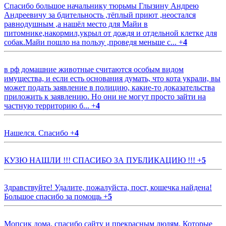
Спасибо большое начальнику тюрьмы Глызину Андрею
Андреевичу за бдительность ,тёплый приют ,неостался
равнодушным ,а нашёл место для Майи в
питомнике,накормил,укрыл от дождя и отдельной клетке для
собак.Майи пошло на пользу ,проведя меньше с...
+
4
в рф домашние животные считаются особым видом
имущества, и если есть основания думать, что кота украли, вы
может подать заявление в полицию, какие-то доказательства
приложить к заявлению. Но они не могут просто зайти на
частную территорию б...
+
4
Нашелся. Спасибо
+
4
КУЗЮ НАШЛИ !!! СПАСИБО ЗА ПУБЛИКАЦИЮ !!!
+
5
Здравствуйте! Удалите, пожалуйста, пост, кошечка найдена!
Большое спасибо за помощь
+
5
Мопсик дома, спасибо сайту и прекрасным людям. Которые