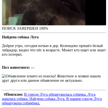
ПОИСК ЗАВЕРШЕН 100%
Найдена собака Луга
Доброе утро, сегодня ночью в дер. Коленцево пришёл белый
лабрадор, видно что пёс в возрасте. Может кто ищет или знает
кто потерял.
Пол животного:
---
#Поискзоо:
В городе Луга обнаружилась собачка. Луга
нашлась собака. Найдена собака Луга. В нашем городе Луга
обнаружена собачёнка.