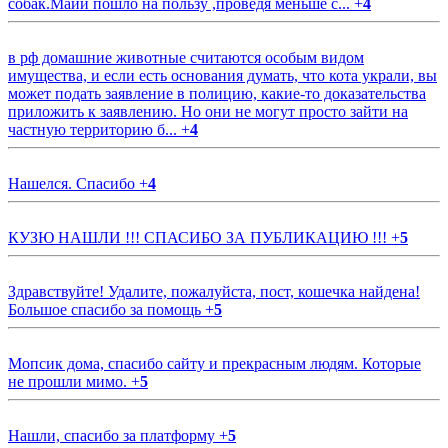
собак.Майи пошло на пользу ,проведя меньше с...
+
4
в рф домашние животные считаются особым видом
имущества, и если есть основания думать, что кота украли, вы
может подать заявление в полицию, какие-то доказательства
приложить к заявлению. Но они не могут просто зайти на
частную территорию б...
+
4
Нашелся. Спасибо
+
4
КУЗЮ НАШЛИ !!! СПАСИБО ЗА ПУБЛИКАЦИЮ !!!
+
5
Здравствуйте! Удалите, пожалуйста, пост, кошечка найдена!
Большое спасибо за помощь
+
5
Мопсик дома, спасибо сайту и прекрасным людям. Которые
не прошли мимо.
+
5
Нашли, спасибо за платформу
+
5