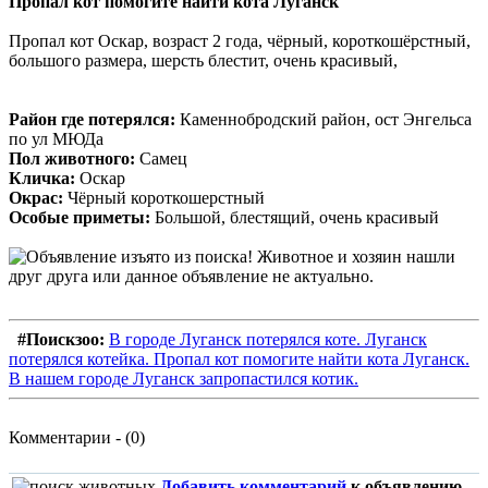
Пропал кот помогите найти кота Луганск
Пропал кот Оскар, возраст 2 года, чёрный, короткошёрстный,
большого размера, шерсть блестит, очень красивый,
Район где потерялся:
Каменнобродский район, ост Энгельса
по ул МЮДа
Пол животного:
Самец
Кличка:
Оскар
Окрас:
Чёрный короткошерстный
Особые приметы:
Большой, блестящий, очень красивый
#Поискзоо:
В городе Луганск потерялся коте. Луганск
потерялся котейка. Пропал кот помогите найти кота Луганск.
В нашем городе Луганск запропастился котик.
Комментарии - (0)
Добавить комментарий
к объявлению