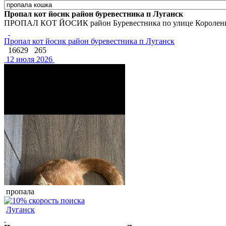
Пропал кот йосик район буревестника п Луганск
ПРОПАЛ КОТ ЙОСИК район Буревестника по улице Короленко пр
Пропал кот йосик район буревестника п Луганск
16629
265
12 июля 2026
пропала
Луганск