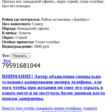
Пропал кот, канадский сфинкс, окрас серый, глаза голубые,
был без поводка
Район где потерялся:
Район остановки «Донбасс»
Пол животного:
Самец
Порода:
Канадский сфинкс
Кличка:
Анкель
Окрас:
Серый
Особые приметы:
Глаза голубые
Вознаграждение:
3000 руб.
Тел:
Тел:
ВНИМАНИЕ! Автор объявления специально
усложнил копирование номера телефона, для
того чтобы при желании он смог его скрыть в
одном месте и не получать более звонков когда
поиски завершены.
Вместо того чтобы указывать номер телефона, укажите