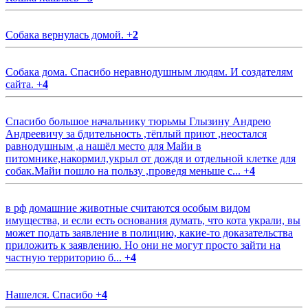
Собака вернулась домой.
+
2
Собака дома. Спасибо неравнодушным людям. И создателям
сайта.
+
4
Спасибо большое начальнику тюрьмы Глызину Андрею
Андреевичу за бдительность ,тёплый приют ,неостался
равнодушным ,а нашёл место для Майи в
питомнике,накормил,укрыл от дождя и отдельной клетке для
собак.Майи пошло на пользу ,проведя меньше с...
+
4
в рф домашние животные считаются особым видом
имущества, и если есть основания думать, что кота украли, вы
может подать заявление в полицию, какие-то доказательства
приложить к заявлению. Но они не могут просто зайти на
частную территорию б...
+
4
Нашелся. Спасибо
+
4