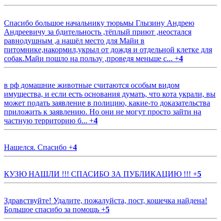
Спасибо большое начальнику тюрьмы Глызину Андрею
Андреевичу за бдительность ,тёплый приют ,неостался
равнодушным ,а нашёл место для Майи в
питомнике,накормил,укрыл от дождя и отдельной клетке для
собак.Майи пошло на пользу ,проведя меньше с...
+
4
в рф домашние животные считаются особым видом
имущества, и если есть основания думать, что кота украли, вы
может подать заявление в полицию, какие-то доказательства
приложить к заявлению. Но они не могут просто зайти на
частную территорию б...
+
4
Нашелся. Спасибо
+
4
КУЗЮ НАШЛИ !!! СПАСИБО ЗА ПУБЛИКАЦИЮ !!!
+
5
Здравствуйте! Удалите, пожалуйста, пост, кошечка найдена!
Большое спасибо за помощь
+
5