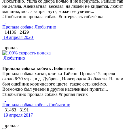
Любытино. Ушла со двора ночью и не вернулась. Раньше так
не делала. Адекватная, веселая, на людей не кидается, любит
машины, могла запрыгнуть, может ее увезли...
#Любытино пропала собака #потерялась собачёнка
Пропала собака Любытино
14136
2429
19 апреля 2020
пропала
Любытино
Пропала собака кобель Любытино
Пропала собака хаски, кличка Тайсон. Пропал 15 апреля
около 6:30 утра, в д. Дуброва, Новгородской области. На нем
был ошейник коричневого цвета, также есть клеймо.
Возможно был увезен в другие населенные пункты...
#Любытино пропала собака #пропал пёсик
Пропала собака кобель Любытино
31463
3191
19 апреля 2017
пропала