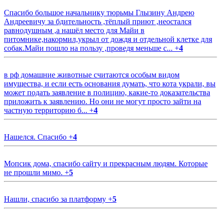
Спасибо большое начальнику тюрьмы Глызину Андрею
Андреевичу за бдительность ,тёплый приют ,неостался
равнодушным ,а нашёл место для Майи в
питомнике,накормил,укрыл от дождя и отдельной клетке для
собак.Майи пошло на пользу ,проведя меньше с...
+
4
в рф домашние животные считаются особым видом
имущества, и если есть основания думать, что кота украли, вы
может подать заявление в полицию, какие-то доказательства
приложить к заявлению. Но они не могут просто зайти на
частную территорию б...
+
4
Нашелся. Спасибо
+
4
Мопсик дома, спасибо сайту и прекрасным людям. Которые
не прошли мимо.
+
5
Нашли, спасибо за платформу
+
5