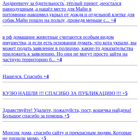
Андреевичу за бдительность ,тёплый приют ,неостался
равнодушным ,а нашёл место для Майи в
питомнике,накормил,укрыл от дождя и отдельной клетке для
собак.Майи пошло на пользу ,проведя меньше с...
+
4
в рф домашние животные считаются особым видом
имущества, и если есть основания думать, что кота украли, вы
может подать заявление в полицию, какие-то доказательства
приложить к заявлению. Но они не могут просто зайти на
частную территорию б...
+
4
Нашелся. Спасибо
+
4
КУЗЮ НАШЛИ !!! СПАСИБО ЗА ПУБЛИКАЦИЮ !!!
+
5
Здравствуйте! Удалите, пожалуйста, пост, кошечка найдена!
Большое спасибо за помощь
+
5
Мопсик дома, спасибо сайту и прекрасным людям. Которые
не прошли мимо.
+
5