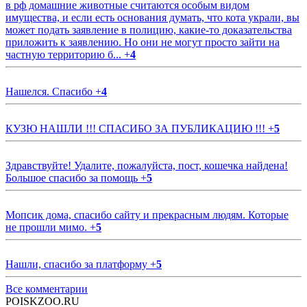
в рф домашние животные считаются особым видом
имущества, и если есть основания думать, что кота украли, вы
может подать заявление в полицию, какие-то доказательства
приложить к заявлению. Но они не могут просто зайти на
частную территорию б...
+
4
Нашелся. Спасибо
+
4
КУЗЮ НАШЛИ !!! СПАСИБО ЗА ПУБЛИКАЦИЮ !!!
+
5
Здравствуйте! Удалите, пожалуйста, пост, кошечка найдена!
Большое спасибо за помощь
+
5
Мопсик дома, спасибо сайту и прекрасным людям. Которые
не прошли мимо.
+
5
Нашли, спасибо за платформу
+
5
Все комментарии
POISKZOO.RU