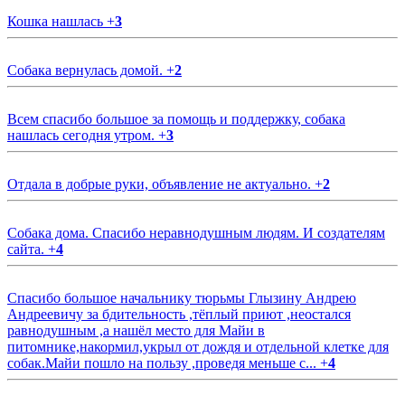
Кошка нашлась
+
3
Собака вернулась домой.
+
2
Всем спасибо большое за помощь и поддержку, собака
нашлась сегодня утром.
+
3
Отдала в добрые руки, объявление не актуально.
+
2
Собака дома. Спасибо неравнодушным людям. И создателям
сайта.
+
4
Спасибо большое начальнику тюрьмы Глызину Андрею
Андреевичу за бдительность ,тёплый приют ,неостался
равнодушным ,а нашёл место для Майи в
питомнике,накормил,укрыл от дождя и отдельной клетке для
собак.Майи пошло на пользу ,проведя меньше с...
+
4