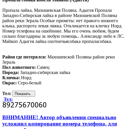
Пропала лайка, Махошевская Поляна, Адыгея Пропала
Западно-Сибирская лайка в районе Махошевской Поляны
район реки Зераль Особые приметы: нет правого нижнего
клыка, распорота левая ляжка. Откликается на кличку Норд.
Номер телефона на ошейнике. Мы его очень любим, будем
сильно благодарны за любую помощь.. Александр либо в ЛС.
Майкоп Адыгея лайка охотничьясобака пропаласобака.
Район где потерялся:
Махошевской Поляны район реки
Зераль
Пол животного:
Самец
Порода:
Западно-сибирская лайка
Кличка:
Норд
Окрас:
Серо-белый
Тел:
Тел:
ВНИМАНИЕ! Автор объявления специально
усложнил копирование номера телефона, для