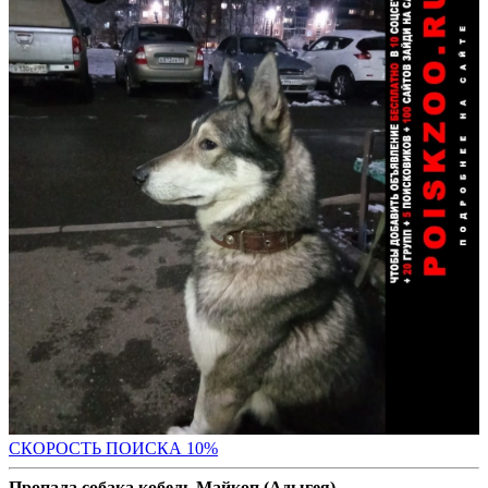
С
КОРОСТЬ ПОИСКА 10%
Пропала собака кобель Майкоп (Адыгея)