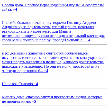
Собака дома. Спасибо неравнодушным людям. И создателям
сайта.
+
4
Спасибо большое начальнику тюрьмы Глызину Андрею
Андреевичу за бдительность ,тёплый приют ,неостался
равнодушным ,а нашёл место для Майи в
питомнике,накормил,укрыл от дождя и отдельной клетке для
собак.Майи пошло на пользу ,проведя меньше с...
+
4
в рф домашние животные считаются особым видом
имущества, и если есть основания думать, что кота украли, вы
может подать заявление в полицию, какие-то доказательства
приложить к заявлению. Но они не могут просто зайти на
частную территорию б...
+
4
Нашелся. Спасибо
+
4
Мопсик дома, спасибо сайту и прекрасным людям. Которые
не прошли мимо.
+
5