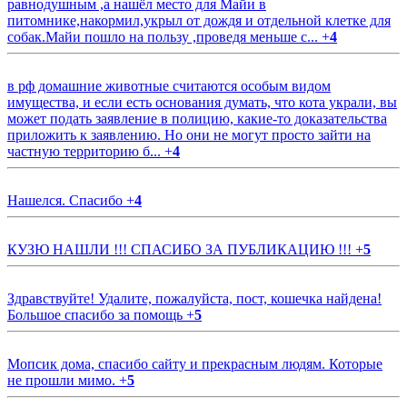
равнодушным ,а нашёл место для Майи в
питомнике,накормил,укрыл от дождя и отдельной клетке для
собак.Майи пошло на пользу ,проведя меньше с...
+
4
в рф домашние животные считаются особым видом
имущества, и если есть основания думать, что кота украли, вы
может подать заявление в полицию, какие-то доказательства
приложить к заявлению. Но они не могут просто зайти на
частную территорию б...
+
4
Нашелся. Спасибо
+
4
КУЗЮ НАШЛИ !!! СПАСИБО ЗА ПУБЛИКАЦИЮ !!!
+
5
Здравствуйте! Удалите, пожалуйста, пост, кошечка найдена!
Большое спасибо за помощь
+
5
Мопсик дома, спасибо сайту и прекрасным людям. Которые
не прошли мимо.
+
5