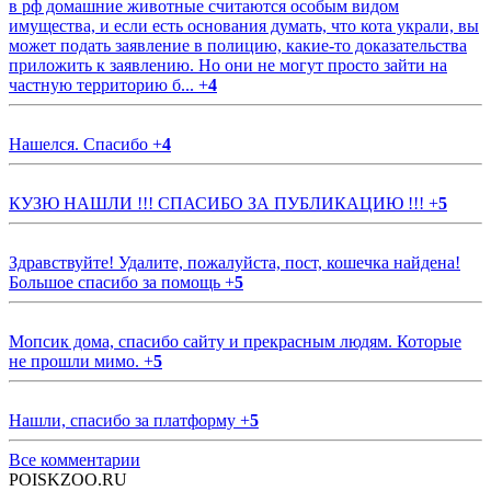
в рф домашние животные считаются особым видом
имущества, и если есть основания думать, что кота украли, вы
может подать заявление в полицию, какие-то доказательства
приложить к заявлению. Но они не могут просто зайти на
частную территорию б...
+
4
Нашелся. Спасибо
+
4
КУЗЮ НАШЛИ !!! СПАСИБО ЗА ПУБЛИКАЦИЮ !!!
+
5
Здравствуйте! Удалите, пожалуйста, пост, кошечка найдена!
Большое спасибо за помощь
+
5
Мопсик дома, спасибо сайту и прекрасным людям. Которые
не прошли мимо.
+
5
Нашли, спасибо за платформу
+
5
Все комментарии
POISKZOO.RU