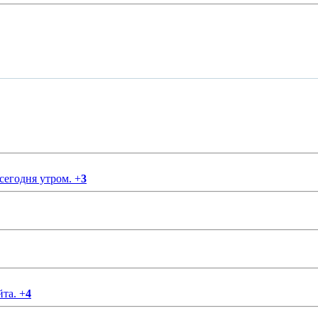
 сегодня утром.
+
3
йта.
+
4