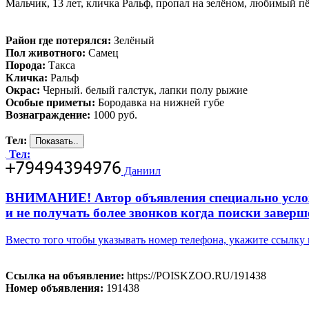
Мальчик, 13 лет, кличка Ральф, пропал на зелёном, любимый п
Район где потерялся:
Зелёный
Пол животного:
Самец
Порода:
Такса
Кличка:
Ральф
Окрас:
Черный. белый галстук, лапки полу рыжие
Особые приметы:
Бородавка на нижней губе
Вознаграждение:
1000 руб.
Тел:
Тел:
Даниил
ВНИМАНИЕ! Автор объявления специально усложни
и не получать более звонков когда поиски заверш
Вместо того чтобы указывать номер телефона, укажите ссылк
Ссылка на объявление:
https://POISKZOO.RU/191438
Номер объявления:
191438