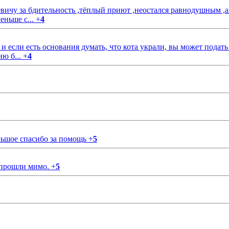
чу за бдительность ,тёплый приют ,неостался равнодушным ,а
еньше с...
+
4
если есть основания думать, что кота украли, вы может подать
ию б...
+
4
ольшое спасибо за помощь
+
5
 прошли мимо.
+
5