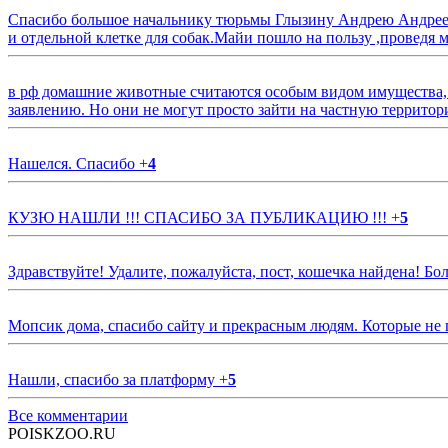
Спасибо большое начальнику тюрьмы Глызину Андрею Андрееви
и отдельной клетке для собак.Майи пошло на пользу ,проведя м
в рф домашние животные считаются особым видом имущества, и 
заявлению. Но они не могут просто зайти на частную территор
Нашелся. Спасибо
+
4
КУЗЮ НАШЛИ !!! СПАСИБО ЗА ПУБЛИКАЦИЮ !!!
+
5
Здравствуйте! Удалите, пожалуйста, пост, кошечка найдена! Б
Мопсик дома, спасибо сайту и прекрасным людям. Которые не
Нашли, спасибо за платформу
+
5
Все комментарии
POISKZOO.RU