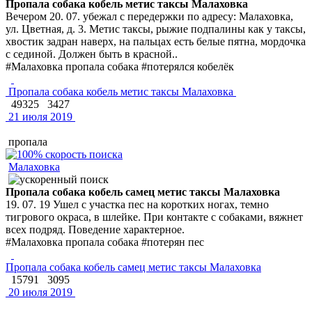
Пропала собака кобель метис таксы Малаховка
Вечером 20. 07. убежал с передержки по адресу: Малаховка,
ул. Цветная, д. 3. Метис таксы, рыжие подпалины как у таксы,
хвостик задран наверх, на пальцах есть белые пятна, мордочка
с сединой. Должен быть в красной..
#Малаховка пропала собака #потерялся кобелёк
Пропала собака кобель метис таксы Малаховка
49325
3427
21 июля 2019
пропала
Малаховка
Пропала собака кобель самец метис таксы Малаховка
19. 07. 19 Ушел с участка пес на коротких ногах, темно
тигрового окраса, в шлейке. При контакте с собаками, вяжнет
всех подряд. Поведение характерное.
#Малаховка пропала собака #потерян пес
Пропала собака кобель самец метис таксы Малаховка
15791
3095
20 июля 2019