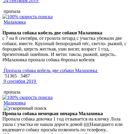
24 сентября 2019
пропала
Малаховка
Пропала собака кобель две собаки Малаховка
с 7 на 8 сентября, от грохота петард с участка убежали две
собаки, вместе. Крупный бепородный пёс, светло- рыжий, с
бородкой, шерсть жесткая, уши висят, возраст 1 год,
брезентовый ошейник. И метис таксы, рыжий, шерсть..
#Малаховка пропала собака #пропал кобелек
Пропала собака кобель две собаки Малаховка
51365
3487
9 сентября 2019
пропала
Малаховка
Пропала собака немецкая овчарка Малаховка
Пропала собака девочка 1 год отзывается на кличку Лола
ушла с участка не нашла дороги домой ((((Нашедшего или
видевшего собаку просьба позвонить по телефону..