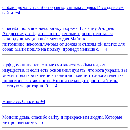
Собака дома. Спасибо неравнодушным людям. И создателям
сайта.
+
4
Спасибо большое начальнику тюрьмы Глызину Андрею
Андреевичу за бдительность ,тёплый приют ,неостался
равнодушным ,а нашёл место для Майи в
питомнике,накормил,укрыл от дождя и отдельной клетке для
собак.Майи пошло на пользу ,проведя меньше с...
+
4
в рф домашние животные считаются особым видом
имущества, и если есть основания думать, что кота украли, вы
может подать заявление в полицию, какие-то доказательства
приложить к заявлению. Но они не могут просто зайти на
частную территорию б...
+
4
Нашелся. Спасибо
+
4
Мопсик дома, спасибо сайту и прекрасным людям. Которые
не прошли мимо.
+
5