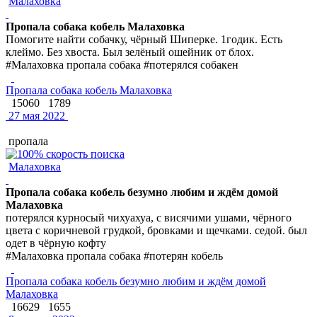
Малаховка
Пропала собака кобель Малаховка
Помогите найти собачку, чёрный Шиперке. 1годик. Есть
клеймо. Без хвоста. Был зелёный ошейник от блох.
#Малаховка пропала собака #потерялся собакен
Пропала собака кобель Малаховка
15060
1789
27 мая 2022
пропала
Малаховка
Пропала собака кобель безумно любим и ждём домой
Малаховка
потерялся курносый чихуахуа, с висячими ушами, чёрного
цвета с коричневой грудкой, бровками и щечками. седой. был
одет в чёрную кофту
#Малаховка пропала собака #потерян кобель
Пропала собака кобель безумно любим и ждём домой
Малаховка
16629
1655