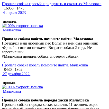
Пропала собака просьба придержать и связаться Малаховка
16053
1475
4 апреля 2023
пропала
Малаховка
Пропала собака кобель помогите найти. Малаховка
Потерялся наш любимый пёс Вольт, на нем был ошейник
чёрный с синими нитками. Возраст собаки 2 года. Не
агрессивный.
#Малаховка пропала собака #потерян сабакен
Пропала собака кобель помогите найти. Малаховка
8430
1362
27 декабря 2022
пропала
Малаховка
Пропала собака кобель породы хаски Малаховка
Пропала собака породы хаски, мальчик 11 месяцев, окрас
черно-белый, особая примета на спину ближе к шее белое