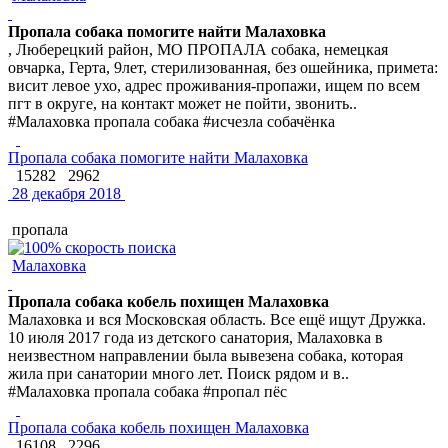
Пропала собака помогите найти Малаховка
, Люберецкий район, МО ПРОПАЛА собака, немецкая
овчарка, Герта, 9лет, стерилизованная, без ошейника, примета:
висит левое ухо, адрес проживания-пропажи, ищем по всем
пгт в округе, на контакт может не пойти, звонить..
#Малаховка пропала собака #исчезла собачёнка
Пропала собака помогите найти Малаховка
15282
2962
28 декабря 2018
пропала
Малаховка
Пропала собака кобель похищен Малаховка
Малаховка и вся Московская область. Все ещё ищут Дружка.
10 июля 2017 года из детского санатория, Малаховка в
неизвестном направлении была вывезена собака, которая
жила при санатории много лет. Поиск рядом и в..
#Малаховка пропала собака #пропал пёс
Пропала собака кобель похищен Малаховка
16108
2296