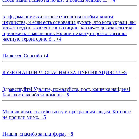
в рф домашние животные считаются особым видом
имущества, и если есть основания думать, что кота украли, вы
может подать заявление в полицию, какие-то доказательства
приложить к заявлению. Но они не могут просто зайти на
частную территорию б...
+
4
Нашелся. Спасибо
+
4
КУЗЮ НАШЛИ !!! СПАСИБО ЗА ПУБЛИКАЦИЮ !!!
+
5
Здравствуйте! Удалите, пожалуйста, пост, кошечка найдена!
Большое спасибо за помощь
+
5
Мопсик дома, спасибо сайту и прекрасным людям. Которые
не прошли мимо.
+
5
Нашли, спасибо за платформу
+
5