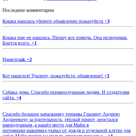
Последние комментарии
Кошка нашлась уберите объявление пожалуйста
+
3
Кошка еще не нашлась. Прошу все помочь. Она нелюдимая.
Боится всего.
+
1
Нашелся🙏
+
2
Кот нашелся! Удалите, пожалуйста, объявление!
+
3
Собака дома. Спасибо неравнодушным людям. И создателям
сайта.
+
4
Спасибо большое начальнику тюрьмы Глызину Андрею
Андреевичу за бдительность ,тёплый приют ,неостался
равнодушным ,а нашёл место для Майи в
питомнике,накормил,укрыл от дождя и отдельной клетке для
собак.Майи пошло на пользу ,проведя меньше с...
+
4