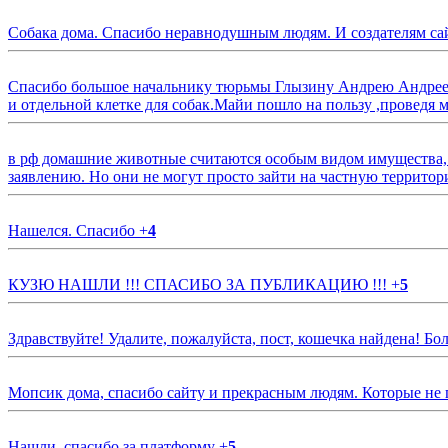
Собака дома. Спасибо неравнодушным людям. И создателям са
Спасибо большое начальнику тюрьмы Глызину Андрею Андрееви
и отдельной клетке для собак.Майи пошло на пользу ,проведя м
в рф домашние животные считаются особым видом имущества, и 
заявлению. Но они не могут просто зайти на частную территор
Нашелся. Спасибо
+
4
КУЗЮ НАШЛИ !!! СПАСИБО ЗА ПУБЛИКАЦИЮ !!!
+
5
Здравствуйте! Удалите, пожалуйста, пост, кошечка найдена! Б
Мопсик дома, спасибо сайту и прекрасным людям. Которые не
Нашли, спасибо за платформу
+
5