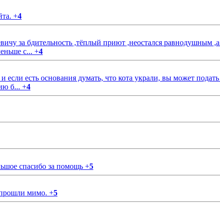
йта.
+
4
чу за бдительность ,тёплый приют ,неостался равнодушным ,а
еньше с...
+
4
если есть основания думать, что кота украли, вы может подать
ию б...
+
4
ольшое спасибо за помощь
+
5
 прошли мимо.
+
5