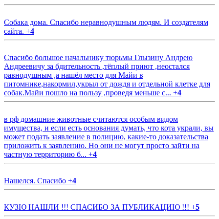
Собака дома. Спасибо неравнодушным людям. И создателям
сайта.
+
4
Спасибо большое начальнику тюрьмы Глызину Андрею
Андреевичу за бдительность ,тёплый приют ,неостался
равнодушным ,а нашёл место для Майи в
питомнике,накормил,укрыл от дождя и отдельной клетке для
собак.Майи пошло на пользу ,проведя меньше с...
+
4
в рф домашние животные считаются особым видом
имущества, и если есть основания думать, что кота украли, вы
может подать заявление в полицию, какие-то доказательства
приложить к заявлению. Но они не могут просто зайти на
частную территорию б...
+
4
Нашелся. Спасибо
+
4
КУЗЮ НАШЛИ !!! СПАСИБО ЗА ПУБЛИКАЦИЮ !!!
+
5