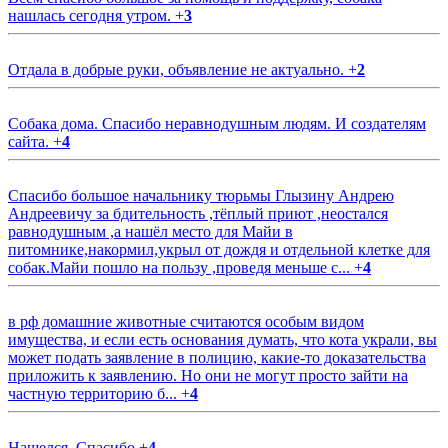
нашлась сегодня утром.
+
3
Отдала в добрые руки, объявление не актуально.
+
2
Собака дома. Спасибо неравнодушным людям. И создателям
сайта.
+
4
Спасибо большое начальнику тюрьмы Глызину Андрею
Андреевичу за бдительность ,тёплый приют ,неостался
равнодушным ,а нашёл место для Майи в
питомнике,накормил,укрыл от дождя и отдельной клетке для
собак.Майи пошло на пользу ,проведя меньше с...
+
4
в рф домашние животные считаются особым видом
имущества, и если есть основания думать, что кота украли, вы
может подать заявление в полицию, какие-то доказательства
приложить к заявлению. Но они не могут просто зайти на
частную территорию б...
+
4
Нашелся. Спасибо
+
4