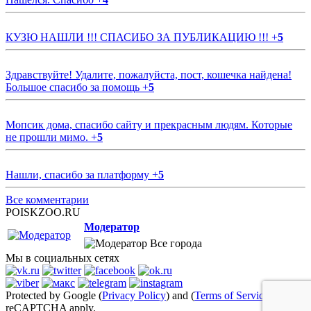
КУЗЮ НАШЛИ !!! СПАСИБО ЗА ПУБЛИКАЦИЮ !!!
+
5
Здравствуйте! Удалите, пожалуйста, пост, кошечка найдена!
Большое спасибо за помощь
+
5
Мопсик дома, спасибо сайту и прекрасным людям. Которые
не прошли мимо.
+
5
Нашли, спасибо за платформу
+
5
Все комментарии
POISKZOO.RU
Модератор
Все города
Мы в социальных сетях
Protected by Google (
Privacy Policy
) and (
Terms of Service
)
reCAPTCHA apply.