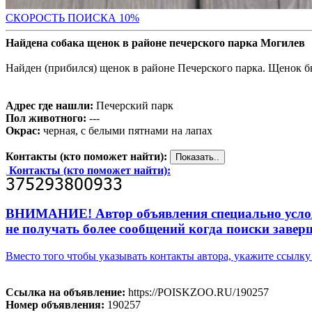
С
КОРОСТЬ ПОИСКА 10%
Найдена собака щенок в районе печерского парка Могилев
Найден (прибился) щенок в районе Печерского парка. Щенок бы
Адрес где нашли:
Печерский парк
Пол животного:
---
Окрас:
черная, с белыми пятнами на лапах
Контакты (кто поможет найти):
Контакты (кто поможет найти):
ВНИМАНИЕ! Автор объявления специально усложни
не получать более сообщений когда поиски завер
Вместо того чтобы указывать контакты автора, укажите ссыл
Ссылка на объявление:
https://POISKZOO.RU/190257
Номер объявления:
190257