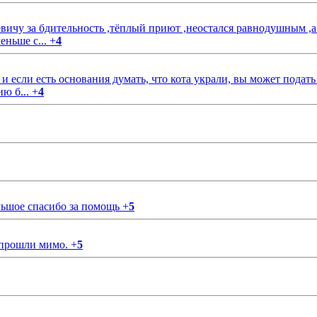
чу за бдительность ,тёплый приют ,неостался равнодушным ,а
еньше с...
+
4
если есть основания думать, что кота украли, вы может подать
ию б...
+
4
ольшое спасибо за помощь
+
5
 прошли мимо.
+
5