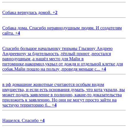
Собака вернулась домой.
+
2
Собака дома. Спасибо неравнодушным людям. И создателям
сайта.
+
4
Спасибо большое начальнику тюрьмы Глызину Андрею
Андреевичу за бдительность ,тёплый приют ,неостался
равнодушным ,а нашёл место для Майи в
питомнике,накормил,укрыл от дождя и отдельной клетке для
собак.Майи пошло на пользу ,проведя меньше с...
+
4
в рф домашние животные считаются особым видом
имущества, и если есть основания думать, что кота украли, вы
может подать заявление в полицию, какие-то доказательства
приложить к заявлению. Но они не могут просто зайти на
частную территорию б...
+
4
Нашелся. Спасибо
+
4