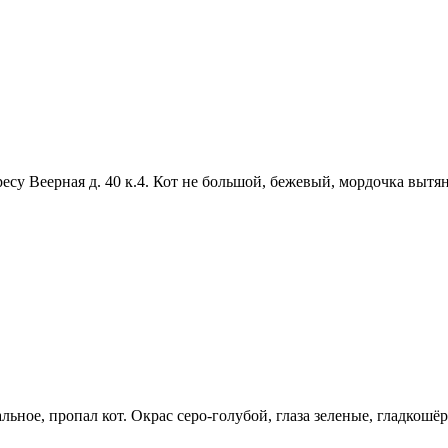
су Веерная д. 40 к.4. Кот не большой, бежевый, мордочка вытя
ральное, пропал кот. Окрас серо-голубой, глаза зеленые, гладкош