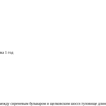
ка 1 год
ая между сиреневым бульваром и щелковским шоссе.туловище длин