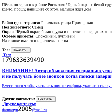
Пёсик потерялся в районе Росляково Чёрный окрас с белой груд
где-то, прошу, напишите об этом, малыша ждёт дом
Район где потерялся:
Росляково, улица Приморская
Пол животного:
Самец
Окрас:
Чёрный окрас, белая грудка и носочки на передних лап
Особые приметы:
Спокойный, пугливый
На спинке имеются коричневые пятна
Тел:
Тел:
ВНИМАНИЕ! Автор объявления специально усложни
и не получать более звонков когда поиски заверш
Вместо того чтобы указывать номер телефона, укажите ссылк
Другие контакты:
Другие контакты:
darmartyn
@mail.ru