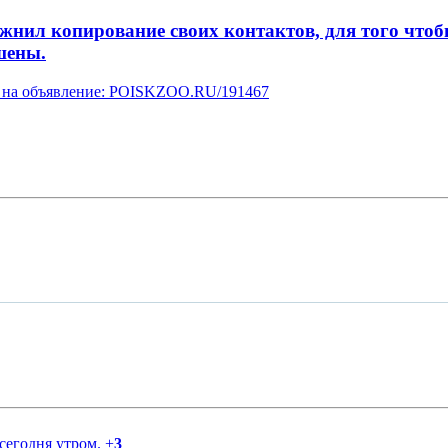
л копирование своих контактов, для того чтобы 
шены.
ку на объявление: POISKZOO.RU/191467
 сегодня утром.
+
3