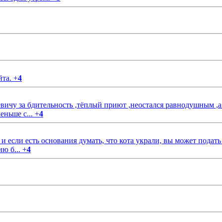
йта.
+
4
чу за бдительность ,тёплый приют ,неостался равнодушным ,а
еньше с...
+
4
если есть основания думать, что кота украли, вы может подать
ию б...
+
4