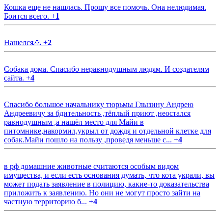
Кошка еще не нашлась. Прошу все помочь. Она нелюдимая.
Боится всего.
+
1
Нашелся🙏
+
2
Собака дома. Спасибо неравнодушным людям. И создателям
сайта.
+
4
Спасибо большое начальнику тюрьмы Глызину Андрею
Андреевичу за бдительность ,тёплый приют ,неостался
равнодушным ,а нашёл место для Майи в
питомнике,накормил,укрыл от дождя и отдельной клетке для
собак.Майи пошло на пользу ,проведя меньше с...
+
4
в рф домашние животные считаются особым видом
имущества, и если есть основания думать, что кота украли, вы
может подать заявление в полицию, какие-то доказательства
приложить к заявлению. Но они не могут просто зайти на
частную территорию б...
+
4