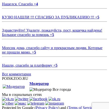
Нашелся. Спасибо
+
4
КУЗЮ НАШЛИ !!! СПАСИБО ЗА ПУБЛИКАЦИЮ !!!
+
5
Здравствуйте! Удалите, пожалуйста, пост, кошечка найдена!
Большое спасибо за помощь
+
5
Мопсик дома, спасибо сайту и прекрасным людям. Которые
не прошли мимо.
+
5
Нашли, спасибо за платформу
+
5
Все комментарии
POISKZOO.RU
Модератор
Все города
Мы в социальных сетях
Protected by Google (
Privacy Policy
) and (
Terms of Service
)