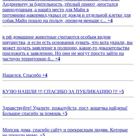
Андреевичу за бдительность ,тёплый приют ,неостался
равнодушным ,а нашёл место для Майи в
питомнике,накормил,укрыл от дождя и отдельной клетке для
собак.Майи пошло на пользу ,проведя меньше с...
+
4
в рф домашние животные считаются особым видом
имущества, и если есть основания думать, что кота украли, вы
может подать заявление в полицию, какие-то доказательства
приложить к заявлению. Но они не могут просто зайти на
частную территорию б...
+
4
Нашелся. Спасибо
+
4
КУЗЮ НАШЛИ !!! СПАСИБО ЗА ПУБЛИКАЦИЮ !!!
+
5
Здравствуйте! Удалите, пожалуйста, пост, кошечка найдена!
Большое спасибо за помощь
+
5
Мопсик дома, спасибо сайту и прекрасным людям. Которые
не прошли мимо.
+
5