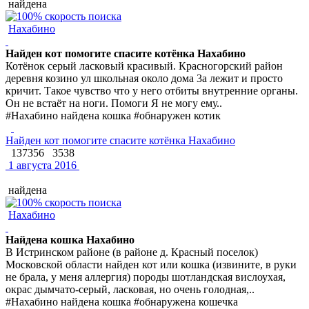
найдена
Нахабино
Найден кот помогите спасите котёнка Нахабино
Котёнок серый ласковый красивый. Красногорский район
деревня козино ул школьная около дома 3а лежит и просто
кричит. Такое чувство что у него отбиты внутренние органы.
Он не встаёт на ноги. Помоги Я не могу ему..
#Нахабино найдена кошка #обнаружен котик
Найден кот помогите спасите котёнка Нахабино
137356
3538
1 августа 2016
найдена
Нахабино
Найдена кошка Нахабино
В Истринском районе (в районе д. Красный поселок)
Московской области найден кот или кошка (извините, в руки
не брала, у меня аллергия) породы шотландская вислоухая,
окрас дымчато-серый, ласковая, но очень голодная,..
#Нахабино найдена кошка #обнаружена кошечка