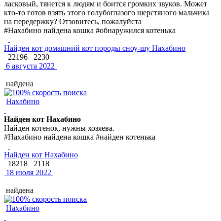
ласковый, тянется к людям и боится громких звуков. Может
кто-то готов взять этого голубоглазого шерстяного мальчика
на передержку? Отзовитесь, пожалуйста
#Нахабино найдена кошка #обнаружился котенька
Найден кот домашний кот породы сноу-шу Нахабино
22196
2230
6 августа 2022
найдена
Нахабино
Найден кот Нахабино
Найден котенок, нужны хозяева.
#Нахабино найдена кошка #найден котенька
Найден кот Нахабино
18218
2118
18 июля 2022
найдена
Нахабино