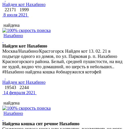
Найден кот Нахабино
22171
1999
8 июля 2021
найдена
Нахабино
Найден кот Нахабино
Москва/Нахабино/Красгогорск Найден кот 13. 02. 21 в
подъезде одного из домов, по ул. Парковая р. п. Нахабино
Красногорского района. Белый, средней пушистости, на вид
не худой, видно что домашний, но шерсть в небольших..
#Нахабино найдена кошка #обнаружился котофей
Найден кот Нахабино
19543
2244
14 февраля 2021
найдена
Нахабино
Найдена кошка снт речное Нахабино
Сиамского окраса киска или кастратик, рассмотреть не могу,